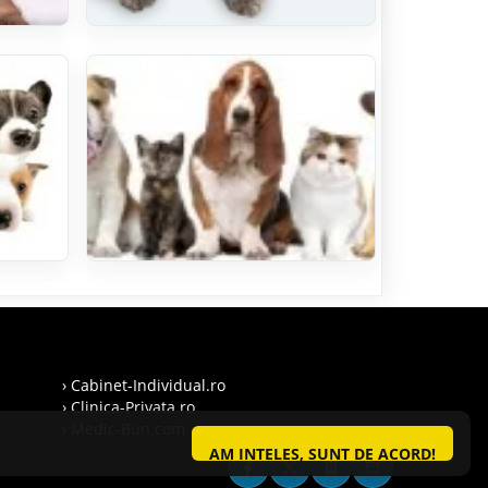
› Cabinet-Individual.ro
› Clinica-Privata.ro
› Medic-Bun.com
AM INTELES, SUNT DE ACORD!