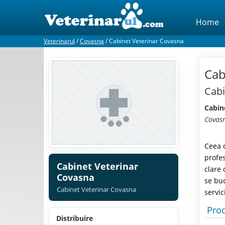
Home
Veterinarul
/
Covasna
/
Cabinet Veterinar Covasna
Cab
Cabi
Cabin
Covas
Ceea c
profes
Cabinet Veterinar
clare 
Covasna
se buc
Cabinet Veterinar Covasna
servic
Prod
Distribuire