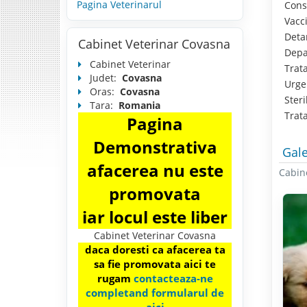
Pagina Veterinarul
Consu
Vacci
Detar
Cabinet Veterinar Covasna
Depar
Cabinet Veterinar
Trata
Judet:
Covasna
Urgen
Oras:
Covasna
Steril
Tara:
Romania
Trata
Pagina
Demonstrativa
Gale
afacerea nu este
Cabin
promovata
iar locul este liber
Cabinet Veterinar Covasna
daca doresti ca afacerea ta
sa fie promovata aici te
rugam
contacteaza-ne
completand formularul de
aici