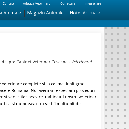
Contact
Adauga Veterinarul
Conectare
Inregistrare
ra Animale
Magazin Animale
Hotel Animale
i despre Cabinet Veterinar Covasna -
Veterinarul
 veterinare complete si la cel mai inalt grad
esfacere Romania. Noi avem si respectam proceduri
or si serviciilor noastre. Cabinetul nostru veterinar
uri ca si dumneavostra veti fi multumit de