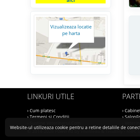
Vizualizeaza locatie
pe harta
LINKURI UTILE
PART
› Cum platesc
› Cabine
› Termeni si Conditii
› SalonF
› Sustine Veterinarul.Com
› Veteri
Website-ul utilizeaza cookie pentru a retine detaliile de conect
© 2014-2026 Powered by
&
-
VilonMedia
TekaBility
ANPC