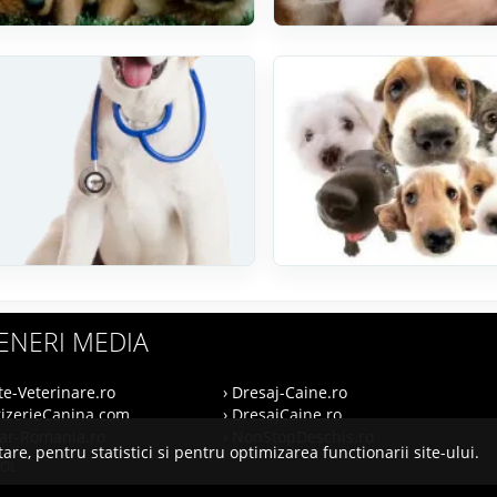
ENERI MEDIA
te-Veterinare.ro
› Dresaj-Caine.ro
rizerieCanina.com
› DresajCaine.ro
nar-Romania.ro
› NonStopDeschis.ro
are, pentru statistici si pentru optimizarea functionarii site-ului.
SOL