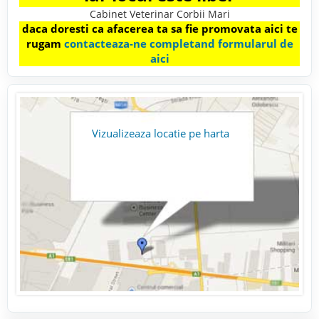
Cabinet Veterinar Corbii Mari
daca doresti ca afacerea ta sa fie promovata aici te
rugam
contacteaza-ne completand formularul de
aici
Vizualizeaza locatie pe harta