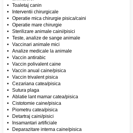
Toaletaj canin
Interventii chirurgicale
Operatie mica chirurgie pisica/caini
Operatie mare chirurgie
Sterilizare animale caini/pisici
Teste, analize de sange animale
Vaccinari animale mici
Analize medicale la animale
Vaccin antirabic
Vaccin polivalent caine
Vaccin anual caine/pisica
Vaccin trivalent pisica
Cezariana catea/pisica
Sutura plaga
Ablatie lant mamar catea/pisica
Cistotomie caine/pisica
Piometru catea/pisica
Detartraj caini/pisici
Insamantari artificiale
Deparazitare interna caine/pisica