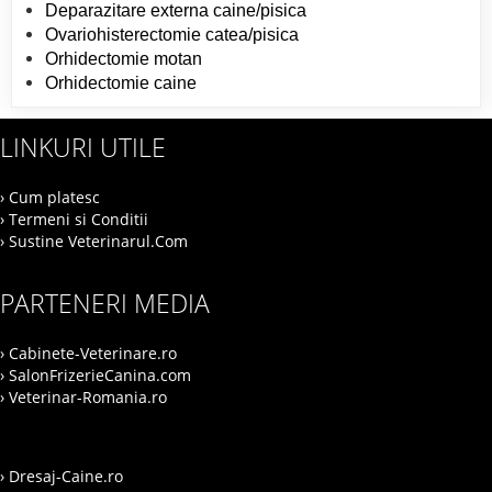
Deparazitare externa caine/pisica
Ovariohisterectomie catea/pisica
Orhidectomie motan
Orhidectomie caine
LINKURI UTILE
› Cum platesc
› Termeni si Conditii
› Sustine Veterinarul.Com
PARTENERI MEDIA
› Cabinete-Veterinare.ro
› SalonFrizerieCanina.com
› Veterinar-Romania.ro
› Dresaj-Caine.ro