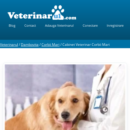
Blog
Contact
Adauga Veterinarul
Conectare
Inregistrare
Veterinarul
/
Dambovita
/
Corbii Mari
/
Cabinet Veterinar Corbii Mari