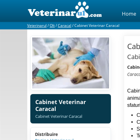
Home
Veterinarul
/
Olt
/
Caracal
/
Cabinet Veterinar Caracal
Cab
Cabi
Cabin
Carac
Cabin
anima
Cabinet Veterinar
sfatu
Caracal
C
Cabinet Veterinar Caracal
C
S
Distribuire
T