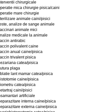
nterventii chirurgicale
peratie mica chirurgie pisica/caini
peratie mare chirurgie
terilizare animale caini/pisici
este, analize de sange animale
accinari animale mici
nalize medicale la animale
accin antirabic
accin polivalent caine
accin anual caine/pisica
accin trivalent pisica
ezariana catea/pisica
utura plaga
blatie lant mamar catea/pisica
istotomie caine/pisica
iometru catea/pisica
etartraj caini/pisici
nsamantari artificiale
eparazitare interna caine/pisica
eparazitare externa caine/pisica