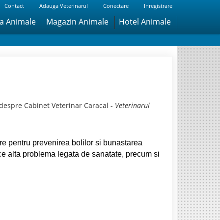
Contact
Adauga Veterinarul
Conectare
Inregistrare
ra Animale
Magazin Animale
Hotel Animale
 despre Cabinet Veterinar Caracal -
Veterinarul
are pentru prevenirea bolilor si bunastarea
rice alta problema legata de sanatate, precum si