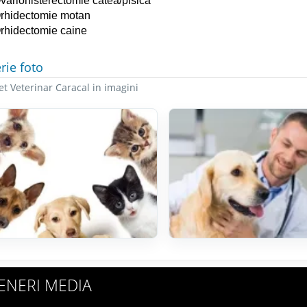
variohisterectomie catea/pisica
rhidectomie motan
rhidectomie caine
rie foto
t Veterinar Caracal in imagini
ENERI MEDIA