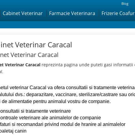
Blog
Cabinet Veterinar
Farmacie Veterinara
Frizerie Coafu
inet Veterinar Caracal
net Veterinar Caracal
et Veterinar Caracal
reprezinta pagina unde puteti gasi informatii
al
.
etul veterinar Caracal va ofera consultatii si tratamente veterin
lutului dvs.: deparazitare, vaccinare, sterilizare/castrare sau o
ri de alimentatie pentru animalul vostru de companie.
onsultatii si tratamente veterinare
ontroale veterinare ale animalelor de companie
faturi si recomandari privind modul de hranire al animalelor
oaletaj canin