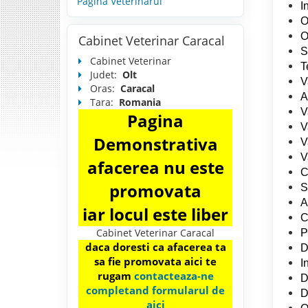
Pagina Veterinarul
I
O
O
Cabinet Veterinar Caracal
S
Cabinet Veterinar
T
Judet:
Olt
V
Oras:
Caracal
A
Tara:
Romania
V
Pagina
V
Demonstrativa
V
V
afacerea nu este
C
promovata
S
A
iar locul este liber
C
Cabinet Veterinar Caracal
P
daca doresti ca afacerea ta
D
sa fie promovata aici te
I
rugam
contacteaza-ne
D
completand formularul de
D
aici