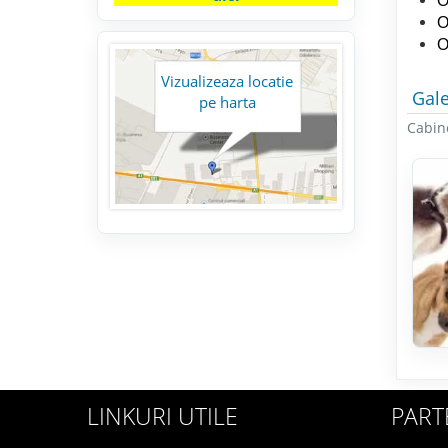
O
O
O
Vizualizeaza locatie
Gale
pe harta
Cabine
LINKURI UTILE
PART