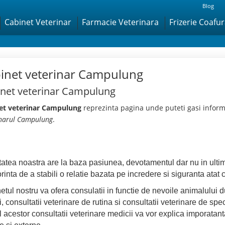
Blog
Cabinet Veterinar
Farmacie Veterinara
Frizerie Coafu
inet veterinar Campulung
net veterinar Campulung
et veterinar Campulung
reprezinta pagina unde puteti gasi inform
inarul Campulung
.
itatea noastra are la baza pasiunea, devotamentul dar nu in ultim
rinta de a stabili o relatie bazata pe incredere si siguranta atat 
etul nostru va ofera consulatii in functie de nevoile animalului 
i, consultatii veterinare de rutina si consultatii veterinare de spe
 acestor consultatii veterinare medicii va vor explica imporatanta v