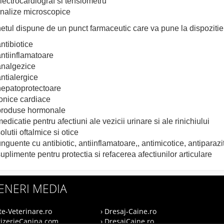
lectrocardiograf si tensiometru
nalize microscopice
etul dispune de un punct farmaceutic care va pune la dispoziti
ntibiotice
ntiinflamatoare
nalgezice
ntialergice
epatoprotectoare
onice cardiace
roduse hormonale
edicatie pentru afectiuni ale vezicii urinare si ale rinichiului
olutii oftalmice si otice
nguente cu antibiotic, antiinflamatoare,, antimicotice, antiparazi
uplimente pentru protectia si refacerea afectiunilor articulare
ENERI MEDIA
te-Veterinare.ro
› Dresaj-Caine.ro
rizerieCanina.com
› DresajCaine.ro