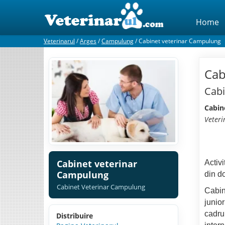
Home
Veterinarul
/
Arges
/
Campulung
/
Cabinet veterinar Campulung
Cab
Cabi
Cabin
Veter
Cabinet veterinar
Activ
Campulung
din do
Cabinet Veterinar Campulung
Cabin
junior
cadrul
Distribuire