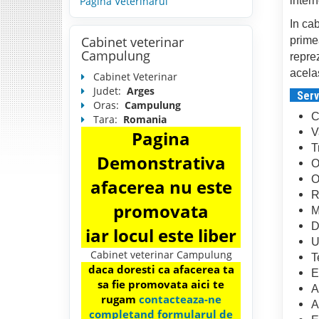
intern
Pagina Veterinarul
In ca
Cabinet veterinar
primea
Campulung
reprez
acela
Cabinet Veterinar
Judet:
Arges
Serv
Oras:
Campulung
C
Tara:
Romania
V
Pagina
T
Demonstrativa
O
O
afacerea nu este
R
promovata
M
D
iar locul este liber
U
Cabinet veterinar Campulung
T
daca doresti ca afacerea ta
E
sa fie promovata aici te
A
rugam
contacteaza-ne
A
completand formularul de