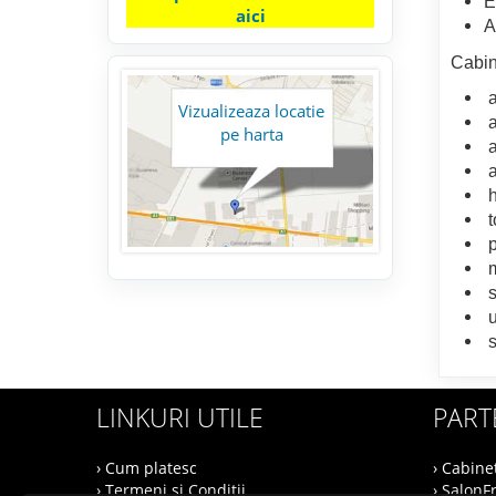
E
aici
A
Cabin
a
Vizualizeaza locatie
a
pe harta
a
a
h
t
p
m
s
u
s
LINKURI UTILE
PART
› Cum platesc
› Cabine
› Termeni si Conditii
› SalonF