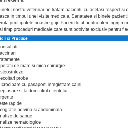
e si externe.
binetul nostru veterinar ne tratam pacientii cu acelasi respect 
sca in timpul unei vizite medicale. Sanatatea si binele pacientilor
inta principalele noastre griji. Facem totul pentru oferi ingrijiri 
si timp proceduri medicale care sunt potrivite exclusiv pentru fie
icii si Produse
onsultatii
accinari
ratamente
peratii de mare si mica chirurgie
steosinteze
ecoltari probe
icrocipare cu pasaport, inregistrare caini
eplasare si la domiciliul clientului
rgente
este rapide
cografie pelvina si abdominala
nalize de sange
nalize hematologice