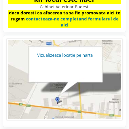
Cabinet Veterinar Budesti
daca doresti ca afacerea ta sa fie promovata aici te
rugam
contacteaza-ne completand formularul de
aici
Vizualizeaza locatie pe harta