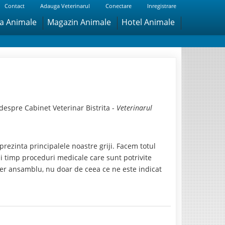
Contact
Adauga Veterinarul
Conectare
Inregistrare
ra Animale
Magazin Animale
Hotel Animale
despre Cabinet Veterinar Bistrita -
Veterinarul
eprezinta principalele noastre griji. Facem totul
asi timp proceduri medicale care sunt potrivite
per ansamblu, nu doar de ceea ce ne este indicat