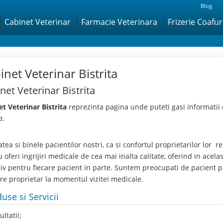
Blog
Cabinet Veterinar
Farmacie Veterinara
Frizerie Coafu
inet Veterinar Bistrita
net Veterinar Bistrita
t Veterinar Bistrita
reprezinta pagina unde puteti gasi informatii 
a
.
tea si binele pacientilor nostri, ca si confortul proprietarilor lor r
 oferi ingrijiri medicale de cea mai inalta calitate, oferind in acel
iv pentru fiecare pacient in parte. Suntem preocupati de pacient 
re proprietar la momentul vizitei medicale.
use si Servicii
ltatii;