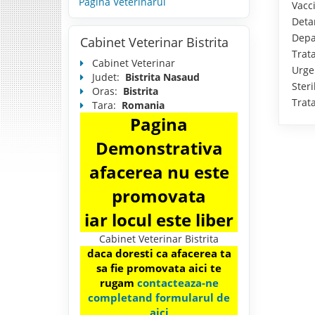
Pagina Veterinarul
Vacci
Detar
Depar
Cabinet Veterinar Bistrita
Trata
Cabinet Veterinar
Urgen
Judet:
Bistrita Nasaud
Steril
Oras:
Bistrita
Trata
Tara:
Romania
Pagina
Demonstrativa
afacerea nu este
promovata
iar locul este liber
Cabinet Veterinar Bistrita
daca doresti ca afacerea ta
sa fie promovata aici te
rugam
contacteaza-ne
completand formularul de
aici