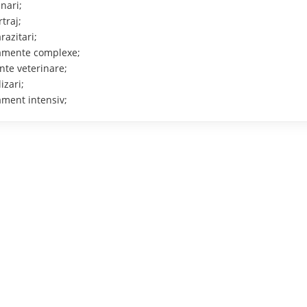
nari;
traj;
azitari;
mente complexe;
te veterinare;
izari;
ment intensiv;