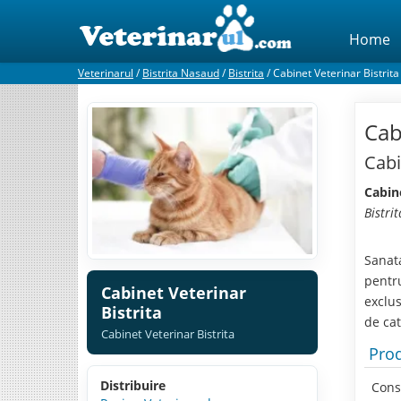
Home
Veterinarul
/
Bistrita Nasaud
/
Bistrita
/
Cabinet Veterinar Bistrita
Cab
Cabi
Cabine
Bistrit
Sanata
pentru
Cabinet Veterinar
exclus
Bistrita
de cat
Cabinet Veterinar Bistrita
Prod
Distribuire
Consu