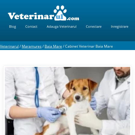
Blog
Contact
Adauga Veterinarul
Conectare
Inregistrare
Veterinarul
/
Maramures
/
Baia Mare
/
Cabinet Veterinar Baia Mare