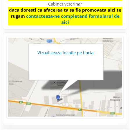
Cabinet veterinar
daca doresti ca afacerea ta sa fie promovata aici te
rugam
contacteaza-ne completand formularul de
aici
Vizualizeaza locatie pe harta