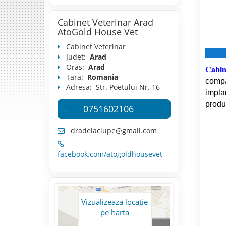
Cabinet Veterinar Arad
AtoGold House Vet
Cabinet Veterinar
Judet:
Arad
Oras:
Arad
Cabin
Tara:
Romania
compan
Adresa:
Str. Poetului Nr. 16
impla
produ
0751602106
dradelaciupe@gmail.com
facebook.com/atogoldhousevet
Vizualizeaza locatie
pe harta