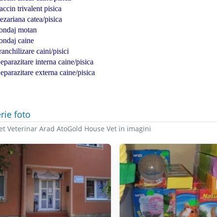
accin trivalent pisica
ezariana catea/pisica
ondaj motan
ondaj caine
ranchilizare caini/pisici
eparazitare interna caine/pisica
eparazitare externa caine/pisica
rie foto
et Veterinar Arad AtoGold House Vet in imagini