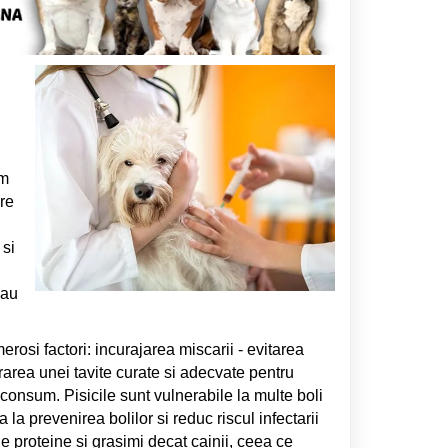
um
re
 si
sau
rosi factori: incurajarea miscarii - evitarea
gurarea unei tavite curate si adecvate pentru
consum. Pisicile sunt vulnerabile la multe boli
ta la prevenirea bolilor si reduc riscul infectarii
 de proteine si grasimi decat cainii, ceea ce