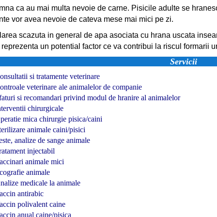
mna ca au mai multa nevoie de carne. Pisicile adulte se hranesc d
nte vor avea nevoie de cateva mese mai mici pe zi.
larea scazuta in general de apa asociata cu hrana uscata insea
reprezenta un potential factor ce va contribui la riscul formarii uro
Servicii
onsultatii si tratamente veterinare
ontroale veterinare ale animalelor de companie
faturi si recomandari privind modul de hranire al animalelor
nterventii chirurgicale
peratie mica chirurgie pisica/caini
terilizare animale caini/pisici
este, analize de sange animale
ratament injectabil
accinari animale mici
cografie animale
nalize medicale la animale
accin antirabic
accin polivalent caine
accin anual caine/pisica