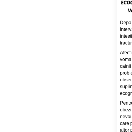
Depar
interv
intes
tractu
Afect
voma 
cainii
probl
obser
supli
ecogr
Pentru
obezit
nevoi
care p
altor 