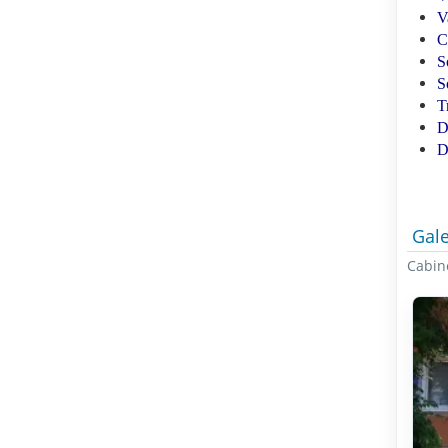
V
C
S
S
T
D
D
Gale
Cabin