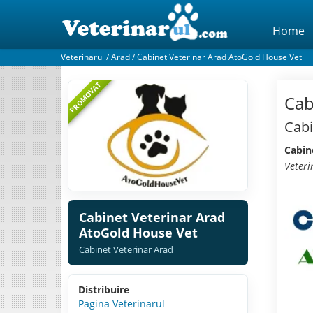
Home
Veterinarul
/
Arad
/
Cabinet Veterinar Arad AtoGold House Vet
PROMOVAT
Cab
Cabi
Cabin
Veteri
Cabinet Veterinar Arad
AtoGold House Vet
Cabinet Veterinar Arad
Distribuire
Pagina Veterinarul