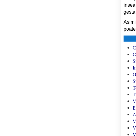
insea
gesta
Asimi
poate 
C
C
S
I
O
S
T
T
V
E
A
V
V
V