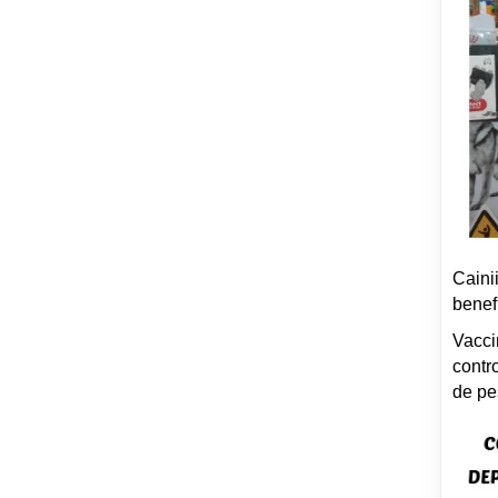
Cainii
benefi
Vaccin
contr
de pe