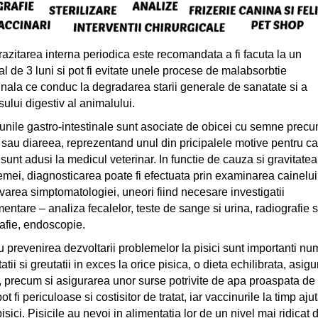
azitarea interna periodica este recomandata a fi facuta la un
al de 3 luni si pot fi evitate unele procese de malabsorbtie
tinala ce conduc la degradarea starii generale de sanatate si a
sului digestiv al animalului.
iunile gastro-intestinale sunt asociate de obicei cu semne prec
sau diareea, reprezentand unul din pricipalele motive pentru ca
 sunt adusi la medicul veterinar. In functie de cauza si gravitatea
emei, diagnosticarea poate fi efectuata prin examinarea cainelui
varea simptomatologiei, uneori fiind necesare investigatii
mentare – analiza fecalelor, teste de sange si urina, radiografie 
afie, endoscopie.
 prevenirea dezvoltarii problemelor la pisici sunt importanti nume
atii si greutatii in exces la orice pisica, o dieta echilibrata, asi
, precum si asigurarea unor surse potrivite de apa proaspata de 
ot fi periculoase si costisitor de tratat, iar vaccinurile la timp aju
pisici. Pisicile au nevoi in alimentatia lor de un nivel mai ridicat