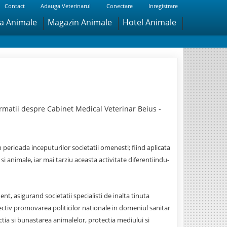
Contact
Adauga Veterinarul
Conectare
Inregistrare
ra Animale
Magazin Animale
Hotel Animale
rmatii despre Cabinet Medical Veterinar Beius -
n perioada inceputurilor societatii omenesti; fiind aplicata
 si animale, iar mai tarziu aceasta activitate diferentiindu-
t, asigurand societatii specialisti de inalta tinuta
ctiv promovarea politicilor nationale in domeniul sanitar
ctia si bunastarea animalelor, protectia mediului si