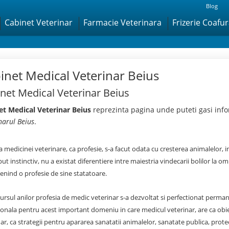
Blog
Cabinet Veterinar
Farmacie Veterinara
Frizerie Coafu
inet Medical Veterinar Beius
net Medical Veterinar Beius
et Medical Veterinar Beius
reprezinta pagina unde puteti gasi info
narul Beius
.
a medicinei veterinare, ca profesie, s-a facut odata cu cresterea animalelor, i
put instinctiv, nu a existat diferentiere intre maiestria vindecarii bolilor la om
enind o profesie de sine statatoare.
ursul anilor profesia de medic veterinar s-a dezvoltat si perfectionat permanen
ionala pentru acest important domeniu in care medicul veterinar, are ca obie
ar, ca strategii pentru apararea sanatatii animalelor, sanatate publica, prote