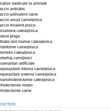
nalize medicale la animale
accin antirabic
accin polivalent caine
accin anual caine/pisica
accin trivalent pisica
ezariana catea/pisica
utura plaga
blatie lant mamar catea/pisica
istotomie caine/pisica
iometru catea/pisica
etartraj caini/pisici
nsamantari artificiale
eparazitare interna caine/pisica
eparazitare externa caine/pisica
variohisterectomie catea/pisica
rhidectomie motan
rhidectomie caine
rie foto