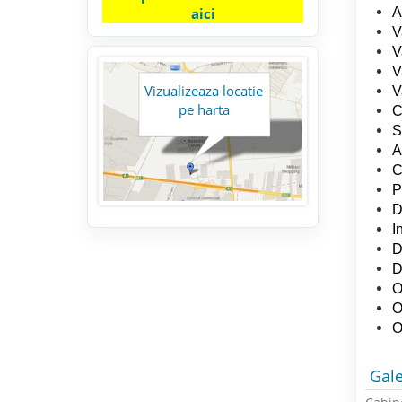
A
aici
V
V
V
Vizualizeaza locatie
V
pe harta
C
S
A
C
P
D
I
D
D
O
O
O
Gale