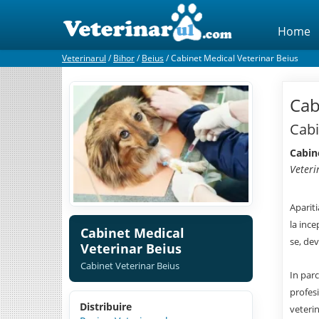
Home
Veterinarul
/
Bihor
/
Beius
/
Cabinet Medical Veterinar Beius
Cab
Cabi
Cabin
Veteri
Apariti
la ince
Cabinet Medical
se, dev
Veterinar Beius
Cabinet Veterinar Beius
In parc
profes
Distribuire
veterin