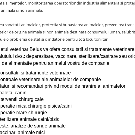
nta alimentelor, monitorizarea operatorilor din industria alimentara si pro
e animala si non animala.
a sanatatii animalelor, protectia si bunastarea animalelor, prevenirea transmi
telor de origine animala si non animala destinata consumului uman, salubrita
uie o problema de stat si o indatorie pentru toti locuitorii tarii.
etul veterinar Beius va ofera consultatii si tratamente veterinare
lutului dvs.: deparazitare, vaccinare, sterilizare/castrare sau o
ri de alimentatie pentru animalul vostru de companie.
onsultatii si tratamente veterinare
ontroale veterinare ale animalelor de companie
faturi si recomandari privind modul de hranire al animalelor
oaletaj canin
nterventii chirurgicale
peratie mica chirurgie pisica/caini
peratie mare chirurgie
terilizare animale caini/pisici
este, analize de sange animale
accinari animale mici