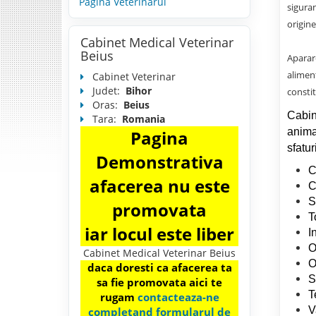
Pagina Veterinarul
sigura
origin
Cabinet Medical Veterinar
Beius
Aparare
alimen
Cabinet Veterinar
Judet:
Bihor
constit
Oras:
Beius
Cabin
Tara:
Romania
anima
Pagina
sfatu
Demonstrativa
C
afacerea nu este
C
S
promovata
T
iar locul este liber
I
O
Cabinet Medical Veterinar Beius
O
daca doresti ca afacerea ta
S
sa fie promovata aici te
T
rugam
contacteaza-ne
V
completand formularul de